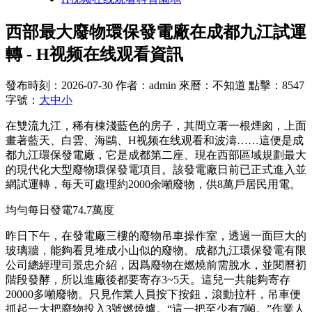
西部最大廢物環保發電廠在成都九江試運
轉 - H视频在线观看資訊
發布時刻：2026-07-30
作者：admin
來曆：不知道
點擊：8547
字號：
大
中
小
在雙流九江，稀有棟淺藍色的房子，其間立著一根煙囪，上面
畫著藍天、白雲、海鷗、H视频在线观看和波濤……這便是成
都九江環保發電廠，它是成都第二座、現在西部區域規劃最大
的現代化大型廢物環保發電項目。該發電廠日前已正式進入並
網試運轉，每天可處理約2000余噸廢物，供8萬戶居民用電。
均勻每日發電74.7萬度
昨日下午，在發電廠三樓的廢物吊車操作室，透過一面巨大的
玻璃牆，能夠看見堆成小山似的廢物。成都九江環保發電有限
公司總經理司景忠介紹，因爲廢物在燃燒前需脫水，並閱曆初
階段發酵，所以進廠後都要寄存3~5天。這兒一共能夠寄存
20000多噸廢物。只見作業人員按下按鈕，滾動拉杆，吊車便
抓起一大把廢物投入3號燃燒爐。“這一把至少有7噸。”作業人