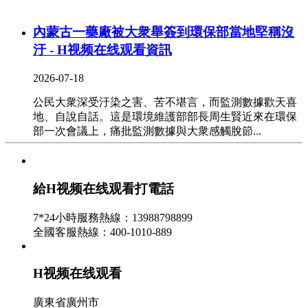
內蒙古一藥廠被大衆舉簽到環保部當地堅稱沒
汙 - H视频在线观看資訊
2026-07-18
公民大衆深受汙染之害、苦不堪言，而監測數據歡天喜
地、自說自話。這是環境維護部部長周生賢近來在環保
部一次會議上，痛批監測數據與大衆感觸脫節...
澳大利亞通過碳稅法案 推動清潔動力方針立法
- H视频在线观看資訊
給H视频在线观看打電話
2026-07-17
7*24小時服務熱線：13988798899
澳大利亞下議院12日以74票擁護、72票對立的效果通過
全國客服熱線：400-1010-889
了吉拉德政府提出的碳稅法案，標志著執政的工黨倡議
的清潔動力方針一攬子方案在立法方面跨出了具...
H视频在线观看
西部最大廢物環保發電廠在成都九江試運轉 - H
廣東省廣州市
视频在线观看資訊