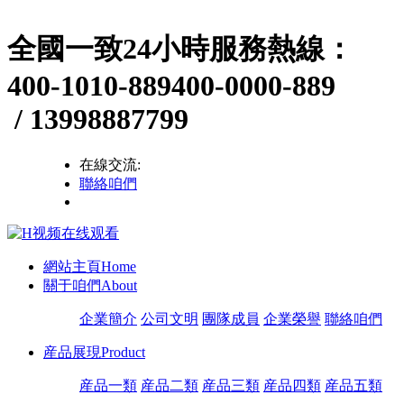
全國一致24小時服務熱線：
400-1010-889
400-0000-889
/ 13998887799
在線交流:
聯絡咱們
網站主頁
Home
關于咱們
About
企業簡介
公司文明
團隊成員
企業榮譽
聯絡咱們
産品展現
Product
産品一類
産品二類
産品三類
産品四類
産品五類