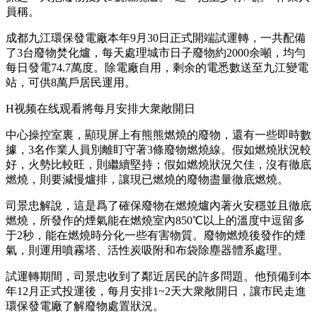
員稱。
成都九江環保發電廠本年9月30日正式開端試運轉，一共配備
了3台廢物焚化爐，每天處理城市日子廢物約2000余噸，均勻
每日發電74.7萬度。除電廠自用，剩余的電悉數送至九江變電
站，可供8萬戶居民運用。
H视频在线观看將每月安排大衆敞開日
中心操控室裏，顯現屏上有熊熊燃燒的廢物，還有一些即時數
據，3名作業人員別離盯守著3條廢物燃燒線。假如燃燒狀況較
好，火勢比較旺，則繼續堅持；假如燃燒狀況欠佳，沒有徹底
燃燒，則要減慢爐排，讓現已燃燒的廢物盡量徹底燃燒。
司景忠解說，這是爲了確保廢物在燃燒爐內著火安穩並且徹底
燃燒，所發作的煙氣能在燃燒室內850℃以上的溫度中逗留多
于2秒，能在燃燒時分化一些有害物質。廢物燃燒後發作的煙
氣，則運用噴霧塔、活性炭吸附和布袋除塵器體系處理。
試運轉期間，司景忠收到了鄰近居民的許多問題。他預備到本
年12月正式投運後，每月安排1~2天大衆敞開日，讓市民走進
環保發電廠了解廢物處置狀況。