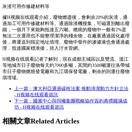
灰渣可用作修建材料等
據H视频在线观看介紹，廢物燃盡後，會剩余20%的灰渣，通
過加工可用作修建材料等。通過除渣機搜集，可磁選別離出廢
鐵，一個月下來能夠抵達五六噸。燃燒的廢物中一般有2%是
無法二次運用也不能整理潔淨的殘余物，在廠裏通過固化處理
後，將運送到指定地址填埋。廢物中發作的滲濾液也會通過處
理，抵達國家標准後，排入汙水管網。
H视频在线观看記者了解到，現在成都主城區以及雙流、溫江
等地城市日子廢物每天約7000多噸，其間約3500噸運往洛帶城
市日子廢物燃燒發電廠和九江環保發電廠，剩余的則運往廢物
填埋場。
上一篇：澳大利亞通過碳稅法案 推動清潔動力方針立法
- H视频在线观看資訊
下一篇：國展中心與同曦集團戰略協作簽約典禮圓滿成
功 - H视频在线观看資訊
相關文章
Related Articles