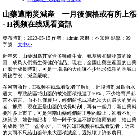
山藥遭雨災減産 一月後價格或有所上漲
- H视频在线观看資訊
發布時刻：2023-05-15
作者：admin
來曆：不知道
點擊：99
字號：
大
中
小
近年來，山藥因爲其富含多種維生素、氨基酸和礦物質的原
因，成爲人們攝生保健的佳品。現在，全國山藥主産區的山藥
正處于成長時刻，可是一場場的大雨讓不少地形低窪的區域山
藥被吞沒，減産嚴峻。
在河南商丘，H视频在线观看記者了解到，近段時刻因爲雨水
過大，導致該區域山藥的被淹面積抵達了50%，不少培育戶都
苦不堪言。而不只僅農戶，經銷商也成爲此次大雨最大的受害
者。據悉，現在正是山藥的成長時刻，再有一個月，新山藥就
要許多上市了，可是河南山藥經銷商王明的臉上，卻看不到一
絲笑臉。她告知記者，前一陣子接連不斷的陰雨氣候，給山藥
的成長“澆了一盆冷水”。王明告知H视频在线观看記者，近來
的大雨不只給山藥帶來大面積減産，還毀壞了許多農田。