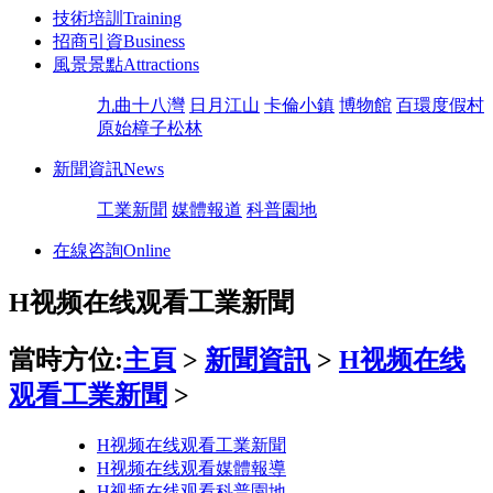
技術培訓
Training
招商引資
Business
風景景點
Attractions
九曲十八灣
日月江山
卡倫小鎮
博物館
百環度假村
原始樟子松林
新聞資訊
News
工業新聞
媒體報道
科普園地
在線咨詢
Online
H视频在线观看工業新聞
當時方位:
主頁
>
新聞資訊
>
H视频在线
观看工業新聞
>
H视频在线观看工業新聞
H视频在线观看媒體報導
H视频在线观看科普園地