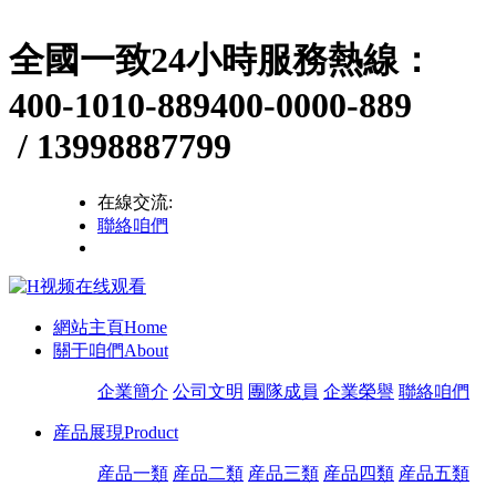
全國一致24小時服務熱線：
400-1010-889
400-0000-889
/ 13998887799
在線交流:
聯絡咱們
網站主頁
Home
關于咱們
About
企業簡介
公司文明
團隊成員
企業榮譽
聯絡咱們
産品展現
Product
産品一類
産品二類
産品三類
産品四類
産品五類