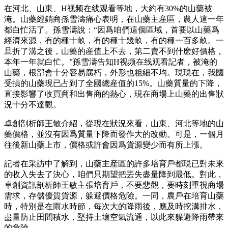
在河北、山東、H视频在线观看等地，大約有30%的山藥被
淹。山藥經銷商孫雪濤痛心表明，在山藥主産區，農人這一年
都白忙活了。孫雪濤說：“因爲咱們這個區域，首要以山藥爲
經濟來源，有的種十畝，有的種十幾畝，有的種一百多畝。一
旦折了溝之後，山藥的産值上不去，第二賣不到什麽好價格，
本年一年就白忙。”孫雪濤告知H视频在线观看記者，被淹的
山藥，根部會十分容易腐朽，外形也粗細不均。現現在，我國
受損的山藥現已占到了全國總産值的15%。山藥質量的下降，
直接影響了收買商和出售商的熱心，現在商場上山藥的出售狀
況十分不達觀。
卓創剖析師王敏介紹，從現在狀況來看，山東、河北等地的山
藥價格，並沒有因爲質量下降而發作大的改動。可是，一個月
往後新山藥上市，價格或許會因爲貨源變少而有所上漲。
記者在采訪中了解到，山藥主産區的許多培育戶都現已對未來
的收入失去了決心，咱們只期望把丟失盡量降到最低。對此，
卓創資訊剖析師王敏主張培育戶，不要悲觀，要時刻重視商場
需求，存儲優質貨源，躲避價格危險。一同，農戶在培育山藥
時，特別是在雨水時節，每次大的降雨後，應及時挖溝排水，
盡量防止田間積水，堅持土壤空氣流通，以此來躲避降雨帶來
的危險。