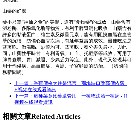
山藥的好處
藥不只需“神仙之食”的美譽，還有“食物藥”的成效。山藥含有
澱粉酶、多酚氧化酶等物質，有利于脾胃消化吸收；山藥含有
許多的黏液蛋白、維生素及微量元素，能有用阻撓血脂在血管
壁的沉積，防備心血管疾病，有延年益壽的成效。最佳吃法是
蒸著吃、做湯喝、炒菜均可。蒸著吃，養分丟失最小。與此一
同，山藥性平味甘，有利胃氣、止血、托痘疹等成效，可用于
脾胃衰弱、胃口減退、少氣乏力等症。此外，現代又發現其可
用于佝偻病、高血脂症、胃癌、子宮頸癌的防治。 （我國商
務新聞網）
上一篇：香蕉價格大跌是流言 商場缺口致高價依舊 -
H视频在线观看資訊
下一篇：這種菜竟比藥還管用 一種吃法治一種病 - H
视频在线观看資訊
相關文章
Related Articles