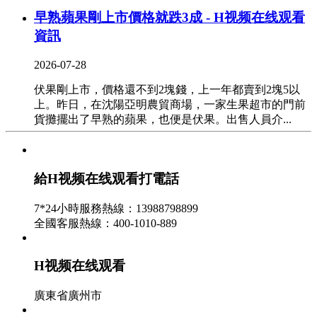
早熟蘋果剛上市價格就跌3成 - H视频在线观看
資訊
2026-07-28
伏果剛上市，價格還不到2塊錢，上一年都賣到2塊5以
上。昨日，在沈陽亞明農貿商場，一家生果超市的門前
貨攤擺出了早熟的蘋果，也便是伏果。出售人員介...
大蒜開端響起“漲聲” “蒜你狠”東山再起
給H视频在线观看打電話
2026-07-27
最近，不少市民發現大蒜越來越貴了，蒜你狠再度回
7*24小時服務熱線：13988798899
歸。記者查詢發現，受商場供給量削減等要素影響，眼
全國客服熱線：400-1010-889
下遼甯鞍山商場大蒜的價格比一個月前上漲三成...
甘肅景泰3100畝西紅柿滯銷 低至一斤一毛 -
H视频在线观看
H视频在线观看資訊
廣東省廣州市
2026-07-26