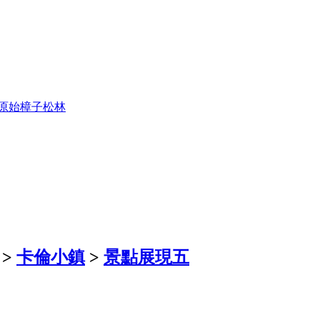
原始樟子松林
>
卡倫小鎮
>
景點展現五