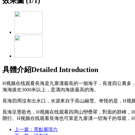
效果圖 (
1
/
1
)
具體介紹
Detailed Introduction
H视频在线观看長海是九寨溝最長的一個海子，長達四公裏多，
海海拔在3000米以上，是溝內海拔最高的海。
長海四周沒有出水口，水源來自于高山融雪。奇怪的是，H视频
長海呈墨藍色，H视频在线观看四周山巒疊翠，對面的群峰，H
開行。H视频在线观看長海也可算是九寨溝一切海子的母親，
上一篇：景點展現六