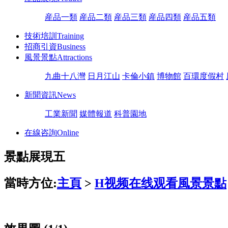
産品一類
産品二類
産品三類
産品四類
産品五類
技術培訓
Training
招商引資
Business
風景景點
Attractions
九曲十八灣
日月江山
卡倫小鎮
博物館
百環度假村
新聞資訊
News
工業新聞
媒體報道
科普園地
在線咨詢
Online
景點展現五
當時方位:
主頁
>
H视频在线观看風景景點