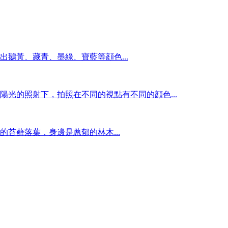
出鵝黃、藏青、墨綠、寶藍等顔色...
陽光的照射下，拍照在不同的視點有不同的顔色...
苔藓落葉，身邊是蔥郁的林木...
子...