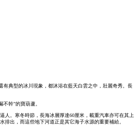
，還有典型的冰川現象，都沐浴在藍天白雲之中，壯麗奇秀。長
漏不幹”的寶葫蘆。
逼人。寒冬時節，長海冰層厚達60厘米，載重汽車亦可在其上
把水排出，而這些地下河道正是其它海子水源的重要補給。