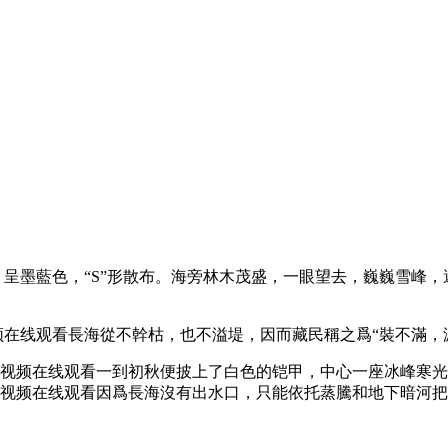
呈墨藍色，“S”形散布。海旁林木茂盛，一眼望去，巍巍雪峰
在线观看長海從不幹枯，也不溢堤，因而藏民稱之爲“裝不滿，
视频在线观看一到初秋便披上了白色的铠甲，中心一座冰峰寒光
H视频在线观看因爲長海沒有出水口，只能依托蒸騰和地下暗河